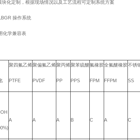
模块化定制，根据现场情况以及工艺流程可定制系统方案
用化学兼容表
聚四氟乙烯
聚偏氟乙烯
聚丙烯
聚苯硫醚
氟橡胶
全氟醚橡胶
不锈
名
PTFE
PVDF
PP
PPS
FPM
FFPM
SS
OOH
A
A
A
B
C
A
C
0%)