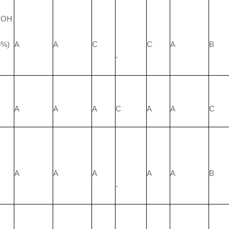
OOH
%)
A
A
C
C
A
B
-
A
A
A
C
A
A
C
A
A
A
A
A
B
-