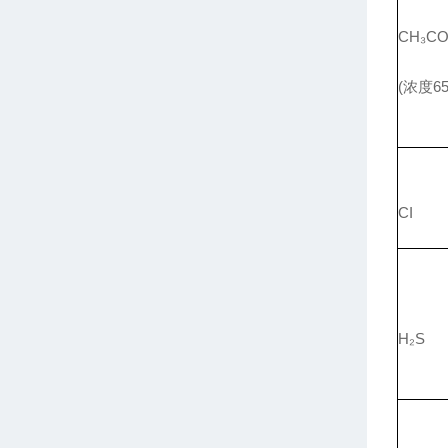
CH₃C
(浓度65
CI
H₂S