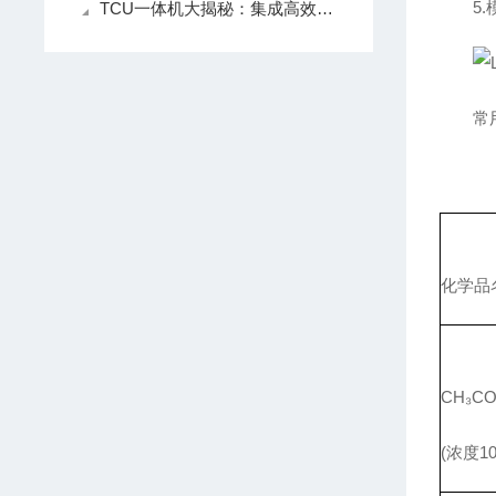
5.
TCU一体机大揭秘：集成高效控温系统全解析
常
化学品
CH₃C
(浓度10