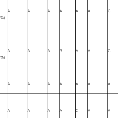
A
A
A
A
A
A
C
%)
A
A
A
B
A
A
C
%)
A
A
A
A
A
A
A
H
A
A
A
A
C
A
A