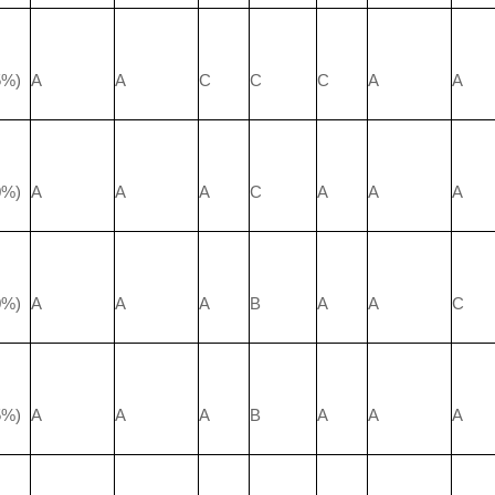
%)
A
A
C
C
C
A
A
%)
A
A
A
C
A
A
A
%)
A
A
A
B
A
A
C
%)
A
A
A
B
A
A
A