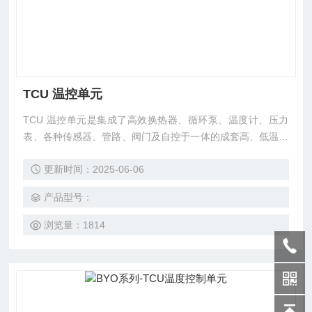
TCU 温控单元
TCU 温控单元是集成了高效换热器、循环泵、温度计、压力
表、各种传感器、管路、阀门及自控于一体的成套高、低温区
域供热/供冷控制系统设备，并加装了自动泄压控制系统，是
更新时间：2025-06-06
把大量用户现场的离心泵、阀门的选择以及管道法兰焊接的工
作以及电气控制的现场安装调试工作集合到一起。
产品型号：
浏览量：1814