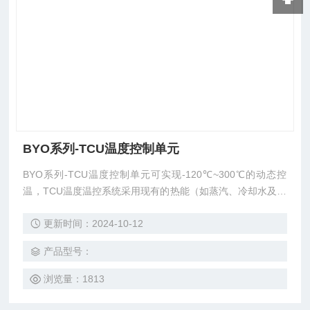
BYO系列-TCU温度控制单元
BYO系列-TCU温度控制单元可实现-120℃~300℃的动态控
温，TCU温度温控系统采用现有的热能（如蒸汽、冷却水及超
低温液体——即“初级系统”）基础设施集成到用来控制工艺设
更新时间：2024-10-12
备温度的单流体系统或二级回路中。这就完成了只有一种热传
导液体流入到反应容器的夹套中（而不是直接通入蒸汽、冷却
产品型号：
水或超低温液体），通过运算控制整个反应过程温度。
浏览量：1813