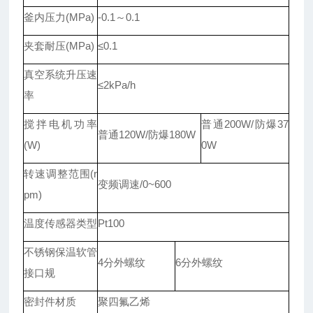
釜内压力(MPa)
-0.1～0.1
夹套耐压(MPa)
≤0.1
真空系统升压速
≤2kPa/h
率
搅拌电机功率
普通200W/防爆37
普通120W/防爆180W
(W)
0W
转速调整范围(r
变频调速/0~600
pm)
温度传感器类型
Pt100
不锈钢保温软管
4分外螺纹
6分外螺纹
接口规
密封件材质
聚四氟乙烯