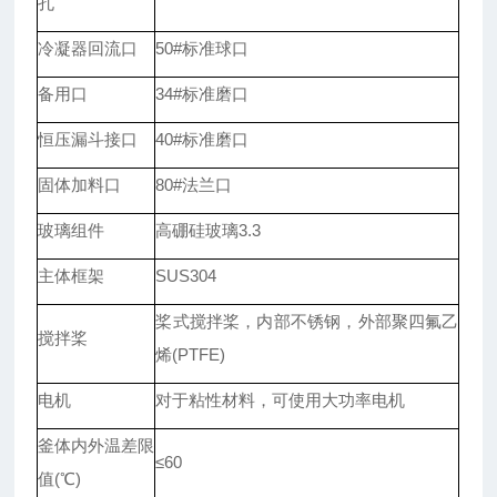
孔
冷凝器回流口
50#标准球口
备用口
34#标准磨口
恒压漏斗接口
40#标准磨口
固体加料口
80#法兰口
玻璃组件
高硼硅玻璃3.3
主体框架
SUS304
桨式搅拌桨，内部不锈钢，外部聚四氟乙
搅拌桨
烯(PTFE)
电机
对于粘性材料，可使用大功率电机
釜体内外温差限
≤60
值(℃)