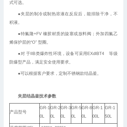
式可选。
●夹层的制冷或制热溶液在反应后，能排除干净，不
积液。
●特氟隆+FV 橡胶材质的旋塞或放料阀；外加四氟乙
烯保护层的“O" 型圈。
●
对 于IIB类爆炸性环境，设备可采用EXdIBT4 等级
防爆型产品，满足安全使用要求。
●可以根据客户要求，定制不锈钢款结晶釜。
夹层结晶釜
技术参数
GR-1
GR-2
GR-3
GR-5
GR-8
GR-1
GR-1
产品型号
0L
0L
0L
0L
0L
00L
50L