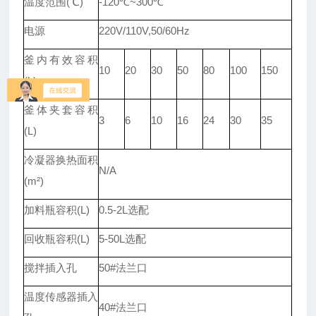
温度范围(℃)
-120℃~300℃
电源
220V/110V,50/60Hz
釜内有效容积
10
20
30
50
80
100
150
(L)
釜体夹套容积
3
6
10
16
24
30
35
(L)
冷凝器换热面积
N/A
(m²)
加料瓶容积(L)
0.5-2L选配
回收瓶容积(L)
5-50L选配
搅拌插入孔
50#法兰口
温度传感器插入
40#法兰口