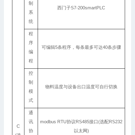
制
西门子S7-200smartPLC
系
统
程
序
可编辑5条程序，每条最多可达40条步骤
编
程
控
制
物料温度与设备出口温度可自行切换
模
式
通
讯
modbus RTU协议RS485接口(选配RS232
C
协
以太网)