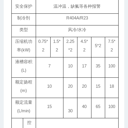
安全保护
温冲温，缺氟等各种报警
制冷剂
R404A/R23
类型
风冷/水冷
压缩机功
0.75*
1.5*
2.25
4.5*
7.5*
5*2
率(kW)
2
2
*2
2
2
液槽容积
7
10
17
35
100
(L)
额定扬程
10
20
20
15
18
(m)
额定流量
15
40
65
100
(L/min)
30
控