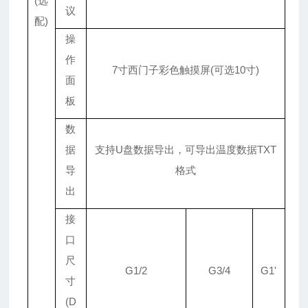
(选
议
配)
操
作
7寸西门子彩色触摸屏(可选10寸)
面
板
数
据
支持U盘数据导出，可导出温度数据TXT
导
格式
出
接
口
尺
G1/2
G3/4
G1'
寸
(D