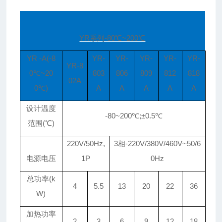
YR系列-80℃~200℃
YR -A(-8
YR-
YR-
YR-
YR-
YR-
YR-8
0℃~20
803
806
809
812
818
02A
0℃)
A
A
A
A
A
设计温度
-80~200℃;±0.5℃
范围(℃)
220V/50Hz,
3相-220V/380V/460V~50/6
电源电压
1P
0Hz
总功率(k
4
5.5
13
20
22
36
W)
加热功率
2
3
6
9
12
18