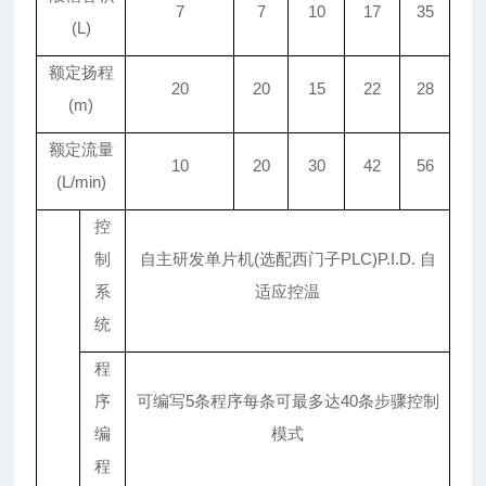
7
7
10
17
35
(L)
额定扬程
20
20
15
22
28
(m)
额定流量
10
20
30
42
56
(L/min)
控
制
自主研发单片机(选配西门子PLC)P.I.D. 自
系
适应控温
统
程
序
可编写5条程序每条可最多达40条步骤控制
编
模式
程