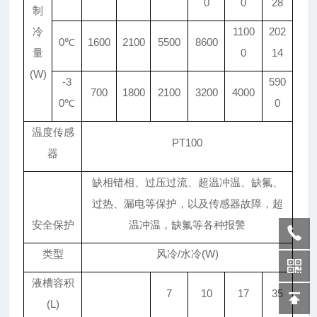
0
0
28
制
冷
1100
202
0℃
1600
2100
5500
8600
量
0
14
(W)
-3
590
700
1800
2100
3200
4000
0℃
0
温度传感
PT100
器
缺相错相、过压过流、超温冲温、缺氟、
过热、漏电等保护，以及传感器故障，超
安全保护
温冲温，缺氟等各种报警
类型
风冷/水冷(W)
液槽容积
7
10
17
35
(L)