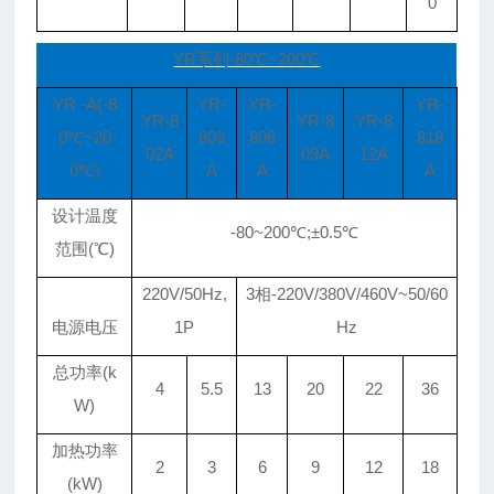
0
YR系列-80℃~200℃
YR -A(-8
YR-
YR-
YR-
YR-8
YR-8
YR-8
0℃~20
803
806
818
02A
09A
12A
0℃)
A
A
A
设计温度
-80~200℃;±0.5℃
范围(℃)
220V/50Hz,
3相-220V/380V/460V~50/60
电源电压
1P
Hz
总功率(k
4
5.5
13
20
22
36
W)
加热功率
2
3
6
9
12
18
(kW)