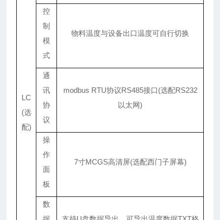
控
制
物料温度与设备出口温度可自行切换
模
式
通
讯
modbus RTU协议RS485接口(选配RS232
LC
协
以太网)
(选
议
配)
操
作
7寸MCGS高清屏(选配西门子屏幕)
面
板
数
据
支持U盘数据导出，可导出温度数据TXT格