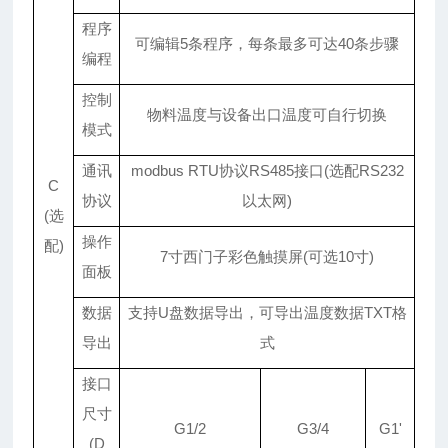
程序
可编辑5条程序，每条最多可达40条步骤
编程
控制
物料温度与设备出口温度可自行切换
模式
通讯
modbus RTU协议RS485接口(选配RS232
C
协议
以太网)
(选
操作
配)
7寸西门子彩色触摸屏(可选10寸)
面板
数据
支持U盘数据导出，可导出温度数据TXT格
导出
式
接口
尺寸
G1/2
G3/4
G1'
(D