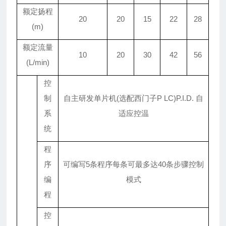
额定扬程
20
20
15
22
28
(m)
额定流量
10
20
30
42
56
(L/min)
控
制
自主研发单片机(选配西门子P LC)P.I.D. 自
系
适应控温
统
程
序
可编写5条程序每条可最多达40条步骤控制
编
模式
程
控