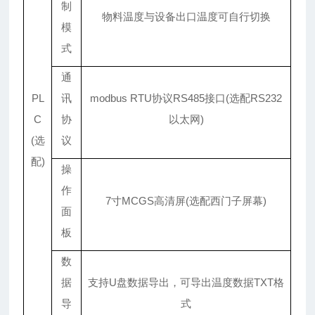
制
物料温度与设备出口温度可自行切换
模
式
通
PL
讯
modbus RTU协议RS485接口(选配RS232
C
协
以太网)
(选
议
配)
操
作
7寸MCGS高清屏(选配西门子屏幕)
面
板
数
据
支持U盘数据导出，可导出温度数据TXT格
导
式