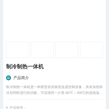
制冷制热一体机
产品简介
制冷制热一体机是一种新型的实验室温度控制设备，具有加热和
冷却同时进行的功能，可实现同一介质-80℃～300℃的连续温度
控制，省去了更换介质的繁琐步骤。整个循环系统是封闭的，高
温时不会有油雾，低温时空气中的水蒸气也不会被吸收，制冷和
产品型号：