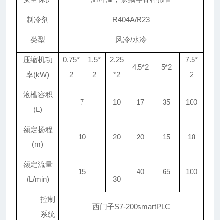
制冷剂
R404A/R23
类型
风冷/水冷
压缩机功
0.75*
1.5*
2.25
7.5*
4.5*2
5*2
率(kW)
2
2
*2
2
液槽容积
7
10
17
35
100
(L)
额定扬程
10
20
20
15
18
(m)
额定流量
15
40
65
100
(L/min)
30
控制
西门子S7-200smartPLC
系统