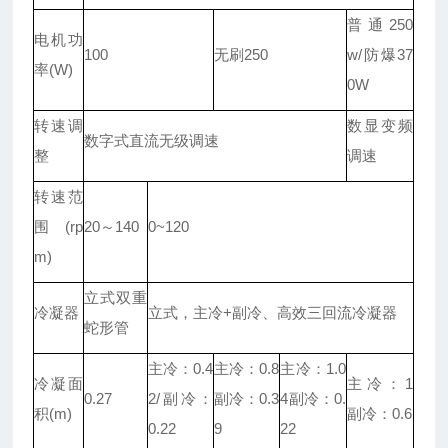
普通250
电机功
100
无刷250
w/防爆37
率(W)
0W
转速调
数显变频
数字式直流无级调速
整
调速
转速范
围(rp
20～140
0~120
m)
立式双重
冷凝器
立式，主冷+副冷、高效三回流冷凝器
蛇形管
主冷：0.4
主冷：0.8
主冷：1.0
冷凝面
主冷：1
0.27
2/副冷：
副冷：0.3
4副冷：0.
积(m)
副冷：0.6
0.22
9
22