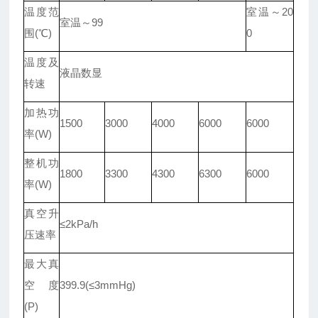
温度范
室温～20
室温～99
围(℃)
0
温度及
液晶数显
转速
加热功
1500
3000
4000
6000
6000
率(W)
整机功
1800
3300
4300
6300
6000
率(W)
真空升
≤2kPa/h
压速率
最大真
空度
399.9(≤3mmHg)
(P)