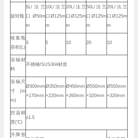
5L/法兰
10L/法兰
20L/法兰
50L/法兰
20L/法兰
旋转瓶
口Ø50m
口Ø125m
口Ø125m
口Ø125m
口Ø125m
m
m
m
m
m
收集瓶
3
5
10
20
10
容积(L)
浴锅材
不锈钢/SUS304材质
料
浴锅尺
Ø300mm
Ø350mm
Ø450mm
Ø550mm
Ø550mm
寸(m
×170mm
×220mm
×260mm
×320mm
×320mm
m)
控温精
±1.5
度(℃)
升降形