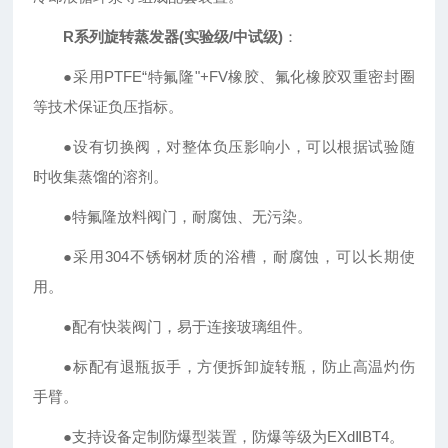
R系列旋转蒸发器(实验级/中试级)
：
●采用
PTFE
“特氟隆"
+FV
橡胶、氟化橡胶双重密封圈
等技术保证负压指标。
●设有切换阀，对整体负压影响小，可以根据试验随
时收集蒸馏的溶剂。
●特氟隆放料阀门，耐腐蚀、无污染。
●采用
304
不锈钢材质的浴槽，耐腐蚀，可以长期使
用。
●配有快装阀门，易于连接玻璃组件。
●标配有退瓶扳手，方便拆卸旋转瓶，防止高温灼伤
手臂。
●支持设备定制防爆型装置，防爆等级为
EXd
Ⅱ
BT4
。