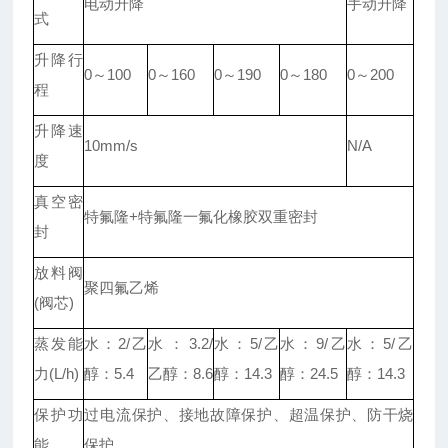
电动升降
手动升降
式
升降行
0～100
0～160
0～190
0～180
0～200
程
升降速
10mm/s
N/A
度
真空密
特氟隆+特氟隆一氟化橡胶双重密封
封
放料阀
聚四氟乙烯
(阀芯)
蒸发能
水：2/乙
水：3.2/
水：5/乙
水：9/乙
水：5/乙
力(L/h)
醇：5.4
乙醇：8.6
醇：14.3
醇：24.5
醇：14.3
保护功
过电流保护、接地故障保护、超温保护、防干烧
能
保护