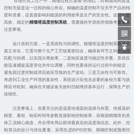
在现代化工生产中，精馏过程占据着*的地位，而精馏塔的温度
控制无疑是这一过程的核心所在。精确的温度控制不仅关乎产品的纯
度和质量，还直接影响到能源的利用效率及生产的安全性。设计一套
高效、稳定的
精馏塔温度控制系统
，需遵循科学原则并细致考量诸多
注意事项。
设计原则方面，一是系统性与协调性。精馏塔温度控制系统并非
孤立存在，它需与整个生产工艺链紧密结合，确保各环节之间的温度
匹配与协调，以实现分离效果。二是响应速度与稳定性并重。系统应
能迅速捕捉温度变化并作出调整，同时也要保持运行过程中的稳定，
避免因过度控制或滞后效应导致的生产波动。三是冗余性与可靠性。
考虑到工业生产环境的复杂性，系统设计应包含必要的备份方案与故
障应对机制，确保在关键设备失效时仍能维持基本运行，保障生产的
连续性。
注意事项上，首要关注的是温度传感器的选择与布置。传感器的
精度、量程、响应时间等参数直接影响控制效果，应根据精馏塔的具
体工况精心挑选，并合理布局以获得最真实的温度场信息。此外，控
制算法的设计与优化重要。采用先进的PID控制、模糊控制或预测控