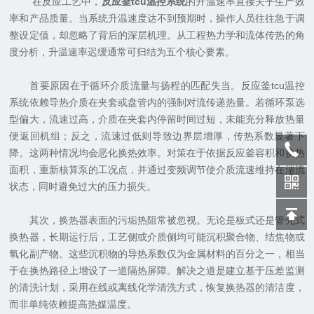
在反应工艺中，
反应釜tcu温控系统
的升温速率直接关乎生产效
率和产品质量。当系统升温速度达不到预期时，操作人员往往急于调
整设定值，却忽略了背后的深层机理。从工程热力学和流体传热的角
度分析，升温速率迟缓通常可归结为五个核心要素。
首要原因在于循环介质流量与扬程的匹配失当。反应釜tcu温控
系统依赖导热介质在夹套或盘管内的强制对流传递热量。若循环泵选
型偏大，流速过高，介质在夹套内停留时间过短，未能充分释放热量
便返回机组；反之，流速过低则导致边界层增厚，传热系数显著下
降。这两种情况均会恶化换热效率。对策在于依据反应釜容积和换热
面积，重新核算泵的工况点，并通过变频调节使介质流速维持在湍流
状态，同时避免过大的压力损失。
其次，换热器表面的污垢热阻常被忽视。无论是板式还是管壳式
换热器，长期运行后，工艺侧或介质侧均可能沉积聚合物、结焦物或
氧化副产物。这些沉积物的导热系数仅为金属材料的百分之一，相当
于在换热路径上增设了一道隔热屏障。解决之道是建立基于压差监测
的清洗计划，采用在线或离线化学清洗方式，恢复换热器的清洁度，
而非单纯依赖提高热媒温度。