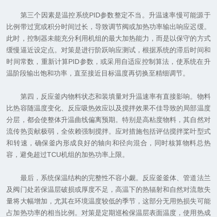
第三个因素是温控系统PID参数整定不当。升温速率慢可能源于
比例带过宽或积分时间过长，导致调节阀或加热功率输出响应迟缓。
此时，控制器未能充分利用机组的最大加热能力，而是以保守的方式
缓慢逼近设定点。对策是进行阶跃响应测试，根据系统的滞后时间和
时间常数，重新计算PID参数，或采用自适应控制算法，使系统在升
温阶段输出饱和功率，直至接近目标温度再切换至精细调节。
第四，反应釜内物料状态和装填量对升温速率有直接影响。物料
比热容随温度变化、反应吸热效应以及搅拌效果不佳导致的局部温度
分层，都会使整体升温曲线偏离预期。特别是高粘度物料，其自然对
流传热贡献极弱，全依赖强制搅拌。应对措施包括评估搅拌桨叶型式
和转速，确保釜内形成良好的轴向和径向混合，同时核算物料总热
容，避免超过TCU机组的加热功率上限。
最后，系统保温结构的完整性不容小觑。反应釜釜体、管道法兰
及阀门处若保温层破损或厚度不足，高温下的热辐射和自然对流散失
量将大幅增加，尤其在环境温度较低的季节，这部分无用热损失可能
占加热功率的相当比例。对策是定期巡检保温层表面温度，使用热成